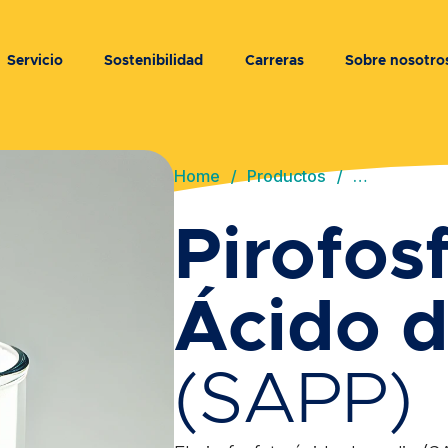
Servicio
Sostenibilidad
Carreras
Sobre nosotro
Home
/
Productos
/
…
Pirofos
Ácido d
(SAPP)