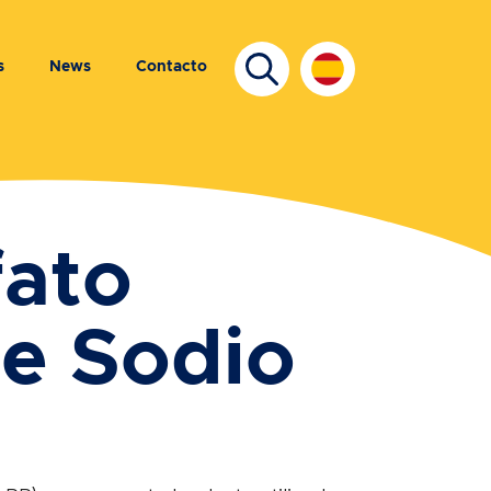
s
News
Contacto
fato
e Sodio