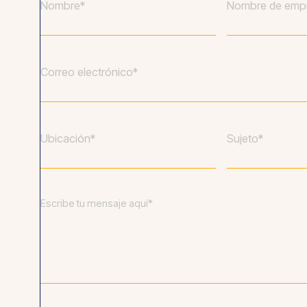
Tu
Compañía
*
nombre*
*
Tu
correo
electrónico
*
Ubicación
*
Asunto
*
Mensaje
*