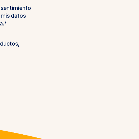
nsentimiento
 mis datos
a.*
oductos,