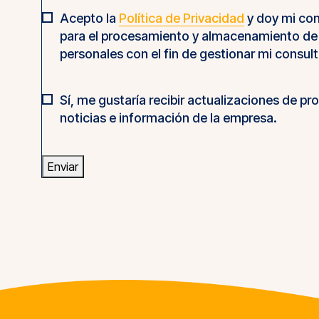
Acepto la
Política de Privacidad
y doy mi co
Política
para el procesamiento y almacenamiento de
de
personales con el fin de gestionar mi consult
privacidad
*
Sí, me gustaría recibir actualizaciones de pr
Actualizaciones
noticias e información de la empresa.
de
productos
Enviar