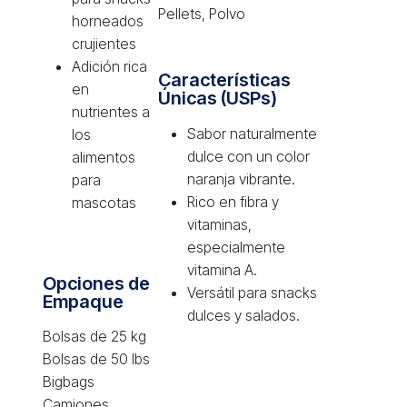
Pellets, Polvo
horneados
crujientes
Adición rica
Características
en
Únicas (USPs)
nutrientes a
Sabor naturalmente
los
dulce con un color
alimentos
naranja vibrante.
para
Rico en fibra y
mascotas
vitaminas,
especialmente
vitamina A.
Opciones de
Versátil para snacks
Empaque
dulces y salados.
Bolsas de 25 kg
Bolsas de 50 lbs
Bigbags
Camiones